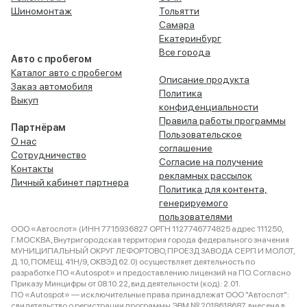
Шиномонтаж
Тольятти
Самара
Екатеринбург
Все города
Авто с пробегом
Каталог авто с пробегом
Описание продукта
Заказ автомобиля
Политика
Выкуп
конфиденциальности
Правила работы программы
Партнёрам
Пользовательское
О нас
соглашение
Сотрудничество
Согласие на получение
Контакты
рекламных рассылок
Личный кабинет партнера
Политика для контента,
генерируемого
пользователями
ООО «Автоспот» (ИНН 7715936827 ОРГН 1127746774825 адрес 111250,
Г.МОСКВА, Внутригородская территория города федерального значения
МУНИЦИПАЛЬНЫЙ ОКРУГ ЛЕФОРТОВО, ПРОЕЗД ЗАВОДА СЕРП И МОЛОТ,
Д. 10, ПОМЕЩ. 41Н/9, ОКВЭД 62.0) осуществляет деятельность по
разработке ПО «Autospot» и предоставлению лицензий на ПО. Согласно
Приказу Минцифры от 08.10.22, вид деятельности (код): 2.01.
ПО «Autospot» — исключительные права принадлежат ООО "Автоспот":
свидетельство о регистрации программы ЭВМ № 2018618687, внесена в