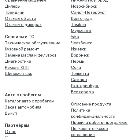
Сравнения моделей
Нижний Новгород
Дилеры
Новосибирск
Трейд-ин
Санкт-Петербург
Отзывы об авто
Волгоград
Отзывы о дилерах
Тамбов
Мурманск
Сервисы и ТО
Уфа
Техническое обслуживание
Челябинск
Кузовной ремонт
Ижевск
Замена масла и фильтров
Воронеж
Диагностика
Пермь
Ремонт КПП
Сочи
Шиномонтаж
Тольятти
Самара
Екатеринбург
Все города
Авто с пробегом
Каталог авто с пробегом
Описание продукта
Заказ автомобиля
Политика
Выкуп
конфиденциальности
Правила работы программы
Партнёрам
Пользовательское
О нас
соглашение