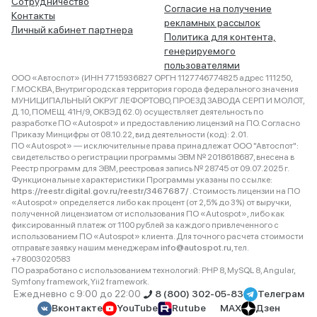
Сотрудничество
Согласие на получение
Контакты
рекламных рассылок
Личный кабинет партнера
Политика для контента,
генерируемого
пользователями
ООО «Автоспот» (ИНН 7715936827 ОРГН 1127746774825 адрес 111250,
Г.МОСКВА, Внутригородская территория города федерального значения
МУНИЦИПАЛЬНЫЙ ОКРУГ ЛЕФОРТОВО, ПРОЕЗД ЗАВОДА СЕРП И МОЛОТ,
Д. 10, ПОМЕЩ. 41Н/9, ОКВЭД 62.0) осуществляет деятельность по
разработке ПО «Autospot» и предоставлению лицензий на ПО. Согласно
Приказу Минцифры от 08.10.22, вид деятельности (код): 2.01.
ПО «Autospot» — исключительные права принадлежат ООО "Автоспот":
свидетельство о регистрации программы ЭВМ № 2018618687, внесена в
Реестр программ для ЭВМ, реестровая запись № 28745 от 09.07.2025 г.
Функциональные характеристики Программы указаны по ссылке:
https://reestr.digital.gov.ru/reestr/3467687/
. Стоимость лицензии на ПО
«Autospot» определяется либо как процент (от 2,5% до 3%) от выручки,
полученной лицензиатом от использования ПО «Autospot», либо как
фиксированный платеж от 1100 рублей за каждого привлеченного с
использованием ПО «Autospot» клиента. Для точного расчета стоимости
отправьте заявку нашим менеджерам
info@autospot.ru
, тел.
+78003020583
ПО разработано с использованием технологий: PHP 8, MySQL 8, Angular,
Symfony framework, Yii2 framework.
Ежедневно с 9:00 до 22:00
8 (800) 302-05-83
Телеграм
Вконтакте
YouTube
Rutube
MAX
Дзен