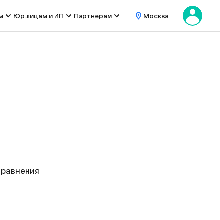
м
Юр.лицам и ИП
Партнерам
Москва
сравнения