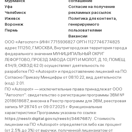
Мурманск
соглашение
Уфа
Согласие на получение
Челябинск
рекламных рассылок
Ижевск
Политика для контента,
Воронеж
генерируемого
Пермь
пользователями
Вакансии
ООО «Автоспот» (ИНН 7715936827 ОРГН 1127746774825
адрес 111250, Г.МОСКВА, Внутригородская территория города
федерального значения МУНИЦИПАЛЬНЫЙ ОКРУГ
ЛЕФОРТОВО, ПРОЕЗД ЗАВОДА СЕРП И МОЛОТ, Д. 10, ПОМЕЩ.
41Н/9, ОКВЭД 62.0) осуществляет деятельность по
разработке ПО «Autospot» и предоставлению лицензий на ПО.
Согласно Приказу Минцифры от 08.10.22, вид деятельности
(код): 2.01.
ПО «Autospot» — исключительные права принадлежат ООО
"Автоспот": свидетельство о регистрации программы ЭВМ №
2018618687, внесена в Реестр программ для ЭВМ, реестровая
запись № 28745 от 09.07.2025 г. Функциональные
характеристики Программы указаны по ссылке:
https://reestr.digital.gov.ru/reestr/3467687/
. Стоимость
лицензии на ПО «Autospot» определяется либо как процент
(от 2,5% до 3%) от выручки, полученной лицензиатом от