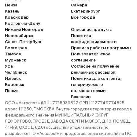
Пенза
Самара
держаться в городском потоке
Ммм, прият
Казань
Екатеринбург
при движении от светофора до
места регу
Краснодар
Все города
светофора, на трассе на обгон
есть подло
Ростов-на-Дону
машина идет хорошо. Большие
Конечно, е
Нижний Новгород
Описание продукта
скорости не для меня, но проблем
кондициони
Новосибирск
Политика
Санкт-Петербург
конфиденциальности
резко ускориться с 90-100 км/ч
управление
Волгоград
Правила работы программы
до 110-120 км/ч никаких нет.
однако это
Тамбов
Пользовательское
Работа связки двигатель-КПП
Парковатьс
Мурманск
соглашение
настроена хорошо. Машина не
выручают б
Уфа
Согласие на получение
дергается, едет плавно и без
электропри
Челябинск
рекламных рассылок
Ижевск
Политика для контента,
пинков. В режиме спорт машина
автоматич
Воронеж
генерируемого
становится еще бодрее, все-таки
Помогают 
Пермь
пользователями
турбо мотор это сила. Также хочу
парковочны
Вакансии
отметить работу парктроников и
камера, с 
ООО «Автоспот» (ИНН 7715936827 ОРГН 1127746774825
панорамный режим камер обзора.
разметкой.
адрес 111250, Г.МОСКВА, Внутригородская территория города
федерального значения МУНИЦИПАЛЬНЫЙ ОКРУГ
Изображение на центральном
динамика, 
ЛЕФОРТОВО, ПРОЕЗД ЗАВОДА СЕРП И МОЛОТ, Д. 10, ПОМЕЩ.
мониторе охватывает все
хорошее. И
41Н/9, ОКВЭД 62.0) осуществляет деятельность по
пространство вокруг автомобиля
USB, розетк
разработке ПО «Autospot» и предоставлению лицензий на ПО.