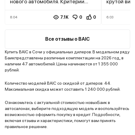
нового автомобиля. Критерии
крутой вид
выбора были такими: 1. Новый
красивые к
автомобиль; 2. Обязательно
легкого сп
7.1K
0
0
8.04
6.03
кроссовер, так как любим
приборы оч
поездки на природу, плюс есть
светодиоды
дача; 3. Удобный салон и
размещены
Все отзывы о BAIC
вместительный багажник, так как
Цвет кузов
семья из 4 человек; 4. Цена до 3
довольно с
Купить BAIC в Сочи у официальных дилеров. В модельном ряду
Баикпредставлены различные комплектации на 2026 год, в
млн. рублей. В течение месяца
металл. Са
наличии 47 автомобилей. Цены начинаются от 1 355 000
изучали рынок новых авто, ездили
серый, оче
рублей.
в салоны не тест-драйвы,
практичный
пересмотрели с десяток разных
PLUS цвето
Количество моделей BAIC со скидкой от дилеров: 44.
моделей. В процессе поиска
проявляетс
Максимальная скидка может составить 1 240 000 рублей.
достойного варианта
изготовител
большинство кандидатов не
цветный д
Ознакомьтесь с актуальной стоимостью новыхБаик в
автосалонах, выберите подходящую модель и воспользуйтесь
подошли по своим
панели, вс
возможностью оформить покупку в кредит. Подробности,
характеристикам (не понравился
называется
включая отзывы и характеристики, помогут вам принять
дизайн, низкая мощность,
писку». Но 
правильное решение.
неудобство салона)
понятно, п