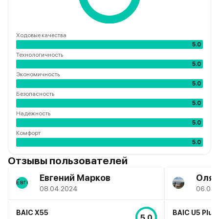
Ходовые качества
5.0
Технологичность
5.0
Экономичность
5.0
Безопасность
5.0
Надежность
5.0
Комфорт
5.0
Отзывы пользователей
Евгений Марков
Оля 
08.04.2024
06.03.
BAIC X55
BAIC U5 Plus
5.0