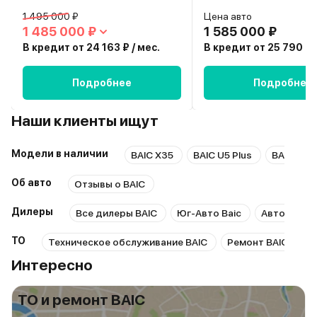
1 495 000 ₽
Цена авто
1 485 000 ₽
1 585 000 ₽
В кредит от 24 163 ₽ / мес.
В кредит от 25 790 ₽ /
Подробнее
Подробнее
Наши клиенты ищут
Модели в наличии
BAIC X35
BAIC U5 Plus
BAIC X55
Об авто
Отзывы о BAIC
Дилеры
Все дилеры BAIC
Юг-Авто Baic
Автокомпас
ТО
Техническое обслуживание BAIC
Ремонт BAIC
Р
Интересно
ТО и ремонт BAIC