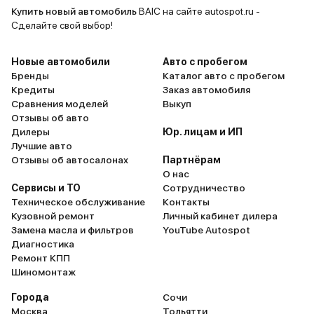
окончательно выбирали между
начинающи
Купить новый автомобиль
BAIC на сайте autospot.ru -
Haval F7 и BAIC X55. Долго не
меня, разбе
Сделайте свой выбор!
могли определиться, даже
меня беспо
повторно сходили на тест-
Тут все с э
Новые автомобили
Авто с пробегом
драйвы обоих автомобилей. В
фронтальн
Бренды
Каталог авто с пробегом
Кредиты
Заказ автомобиля
итоге приобрели BAIC. Подкупили
стояночный
Сравнения моделей
Выкуп
более современный внешний вид
автостопер
Отзывы об авто
и эргономика. И если дизайн
панорамног
Дилеры
Юр. лицам и ИП
чисто субъективный критерий, то
детский за
Лучшие авто
эргономика очень важна для
куча фишек
Отзывы об автосалонах
Партнёрам
О нас
безопасности вождения. На X55
Стеклопод
Сервисы и ТО
Сотрудничество
органы управления не требуют
электропри
Техническое обслуживание
Контакты
длительного привыкания.
колесо на 
Кузовной ремонт
Личный кабинет дилера
Пользоваться разными
неполнораз
Замена масла и фильтров
YouTube Autospot
переключателями и кнопками
приятно де
Диагностика
Ремонт КПП
удобней, логика работы простая
натуральна
Шиномонтаж
и интуитивно понятная. Ничего не
мультифун
отвлекает от дороги. Мощности
регулирова
Города
Сочи
мотора хватает, чтобы уверенно
под нужным
Москва
Тольятти