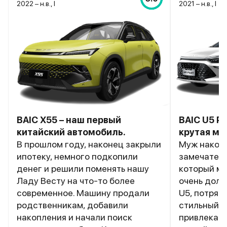
2022 – н.в., I
2021 – н.в., I
BAIC X55 – наш первый
BAIC U5 P
китайский автомобиль.
крутая м
В прошлом году, наконец закрыли
Муж након
ипотеку, немного подкопили
замечатель
денег и решили поменять нашу
который мы
Ладу Весту на что-то более
очень долг
современное. Машину продали
U5, потряс
родственникам, добавили
стильный. 
накопления и начали поиск
привлекаю