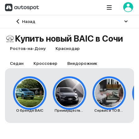
Главная
Назад
Купить новый BAIC в Сочи
Ростов-на-Дону
Краснодар
Седан
Кроссовер
Внедорожник
О бренде BAIC
Преимущества автомобилей BAIC
Сервис и ТО BAIC
К